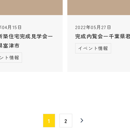
年04月15日
2022年05月27日
新築住宅完成見学会ー
完成内覧会ー千葉県
県富津市
イベント情報
ント情報
1
2
arrow_forward_ios