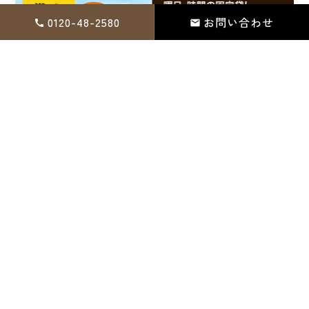
0120-48-2580
お問い合わせ
株式会社 プラスワンホーム
〒299-1166 千葉県君津市陽光台3-1-24
フリーダイヤル：
0120-48-2580
営業時間｜AM8:00～PM5:00（水曜定休）※日曜・祝日はAM10:00
～
HOME
プライバシーポリシー
お問い合わせ
サイトマップ
copyright © 2026 株式会社プラスワンホーム All Rights Reserved.